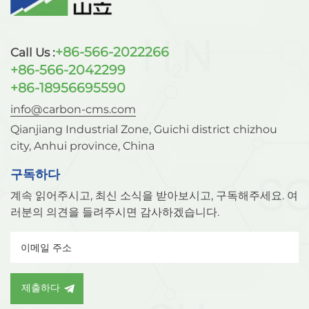
층 건조에 적합한 소재입니다.탁월한 열 안정성: 800℃ 이
하의 고온에서도 구조적 안정성을 유지하며 열팽창 계수가
낮아 고온 촉매 반응 또는 재생 공정에 적합합니다.높은 화
+86-566-2022266
Call Us :
학적 안정성: pH 4~9 범위에서 화학적으로 안정하며, 산성
+86-566-2042299
및 알칼리성 부식에 강하고, 황화물 및 염화물과 같은 독성
+86-18956695590
물질에 대한 내성이 있습니다. 중금속 용출 위험이 없어 환
경 보호 기준을 준수합니다.높은 기계적 강도: 구형 입자는
info@carbon-cms.com
표면이 매끄럽고 기계적 강도가 높아 수분 흡수 후에도 팽
Qianjiang Industrial Zone, Guichi district chizhou
창이나 균열 없이 원래 형태를 유지합니다. 이는 반응기 충
city, Anhui province, China
전을 용이하게 하고 압력 강하를 줄여줍니다.활성 알루미
나에 대한 자세한 정보는 다음 웹사이트를 참조하십시오.
구독하다
www.carbon-cms.com.
계속 읽어주시고, 최신 소식을 받아보시고, 구독해주세요. 여
러분의 의견을 들려주시면 감사하겠습니다.
제출하다