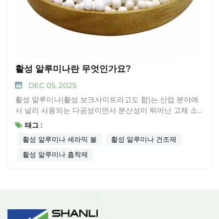
활성 알루미나란 무엇인가요?
DEC 05, 2025
활성 알루미나(활성 보크사이트라고도 함)는 산업 분야에
서 널리 사용되는 다공성이면서 분산성이 뛰어난 고체 소
재입니다. 기본 정보활성 알루미나의 화학식은 Al₂O₃입니
태그 :
다. 일반적으로 흰색 분말 또는 흰색 구형 다공성 입자이며,
활성 알루미나 세라믹 볼
활성 알루미나 건조제
밀도는 3.9~4.0 g/cm³, 녹는점은 2050℃, 끓는점은
2980℃입니다. 물과 에탄올에는 녹지 않습니다. 성능 특성
활성 알루미나 흡착제
넓은 비표면적: 200~400m²/g의 넓은 비표면적을 갖는 잘
발달된 기공 구조를 특징으로 하며, 흡착 및 촉매 반응을 위
한 풍부한 활성 부위를 제공합니다.뛰어난 흡착 능력: 수증
기, 가스 및 유기 화합물에 대한 높은 흡착 능력을 나타냅니
다. 특히 수증기 흡착 능력은 20~30%(중량 기준)에 달하
며, 이슬점은 -70℃까지 낮아 압축 공기 및 기타 가스의 심